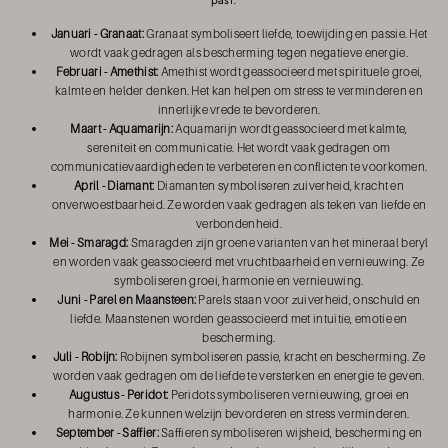
Januari - Granaat:
Granaat symboliseert liefde, toewijding en passie. Het
wordt vaak gedragen als bescherming tegen negatieve energie.
Februari - Amethist:
Amethist wordt geassocieerd met spirituele groei,
kalmte en helder denken. Het kan helpen om stress te verminderen en
innerlijke vrede te bevorderen.
Maart - Aquamarijn:
Aquamarijn wordt geassocieerd met kalmte,
sereniteit en communicatie. Het wordt vaak gedragen om
communicatievaardigheden te verbeteren en conflicten te voorkomen.
April - Diamant:
Diamanten symboliseren zuiverheid, kracht en
onverwoestbaarheid. Ze worden vaak gedragen als teken van liefde en
verbondenheid.
Mei - Smaragd:
Smaragden zijn groene varianten van het mineraal beryl
en worden vaak geassocieerd met vruchtbaarheid en vernieuwing. Ze
symboliseren groei, harmonie en vernieuwing.
Juni - Parel en Maansteen:
Parels staan voor zuiverheid, onschuld en
liefde. Maanstenen worden geassocieerd met intuïtie, emotie en
bescherming.
Juli - Robijn:
Robijnen symboliseren passie, kracht en bescherming. Ze
worden vaak gedragen om de liefde te versterken en energie te geven.
Augustus - Peridot:
Peridots symboliseren vernieuwing, groei en
harmonie. Ze kunnen welzijn bevorderen en stress verminderen.
September - Saffier:
Saffieren symboliseren wijsheid, bescherming en