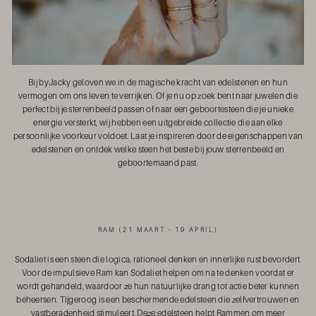
Bij byJacky geloven we in de magische kracht van edelstenen en hun
vermogen om ons leven te verrijken. Of je nu op zoek bent naar juwelen die
perfect bij je sterrenbeeld passen of naar een geboortesteen die je unieke
energie versterkt, wij hebben een uitgebreide collectie die aan elke
persoonlijke voorkeur voldoet. Laat je inspireren door de eigenschappen van
edelstenen en ontdek welke steen het beste bij jouw sterrenbeeld en
geboortemaand past.
RAM (21 MAART - 19 APRIL)
Sodaliet is een steen die logica, rationeel denken en innerlijke rust bevordert.
Voor de impulsieve Ram kan Sodaliet helpen om na te denken voordat er
wordt gehandeld, waardoor ze hun natuurlijke drang tot actie beter kunnen
beheersen. Tijgeroog is een beschermende edelsteen die zelfvertrouwen en
vastberadenheid stimuleert. Deze edelsteen helpt Rammen om meer