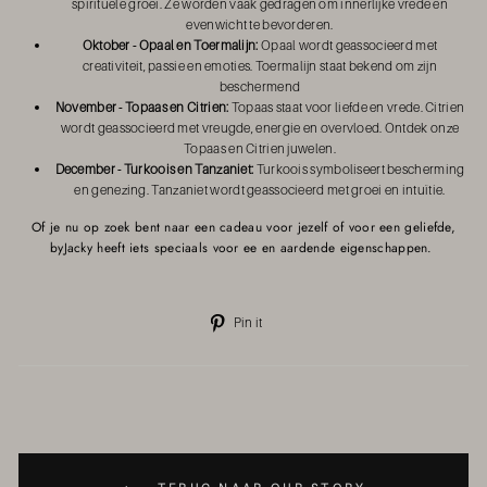
spirituele groei. Ze worden vaak gedragen om innerlijke vrede en
evenwicht te bevorderen.
Oktober - Opaal en Toermalijn:
Opaal wordt geassocieerd met
creativiteit, passie en emoties. Toermalijn staat bekend om zijn
beschermend
November - Topaas en Citrien:
Topaas staat voor liefde en vrede. Citrien
wordt geassocieerd met vreugde, energie en overvloed. Ontdek onze
Topaas en Citrien juwelen.
December - Turkoois en Tanzaniet:
Turkoois symboliseert bescherming
en genezing. Tanzaniet wordt geassocieerd met groei en intuïtie.
Of je nu op zoek bent naar een cadeau voor jezelf of voor een geliefde,
byJacky heeft iets speciaals voor ee en aardende eigenschappen.
Pin
Pin it
op
Pinterest