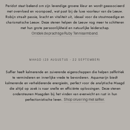
Peridot staat bekend om zijn levendige groene kleur en wordt geassocieerd
met overvloed en voorspoed, wat past bij de luxe voorkeur van de Leeuw.
Robijn straalt passie, kracht en vitaliteit uit, ideaal voor de stoutmoedige en
charismatische Leeuw. Deze stenen helpen de Leeuw nog meer te schitteren
met hun grote persoonlijkheid en natuurlijke leiderschap.
Ontdek de prachtige Ruby Tennisarmband.
MAAGD (23 AUGUSTUS - 22 SEPTEMBER)
Saffier heeft kalmerende en zuiverende eigenschappen die helpen zelfkritiek
te verminderen en innerlijke vrede te bevorderen. Aquamarijn biedt
kalmerende en verhelderende energieën, perfect voor de analytische Maagd
die altijd op zoek is naar snelle en efficiënte oplossingen. Deze stenen
ondersteunen Maagden bij het vinden van evenwicht en rust in hun
perfectionistische leven.
Shop onze ring met saffier.