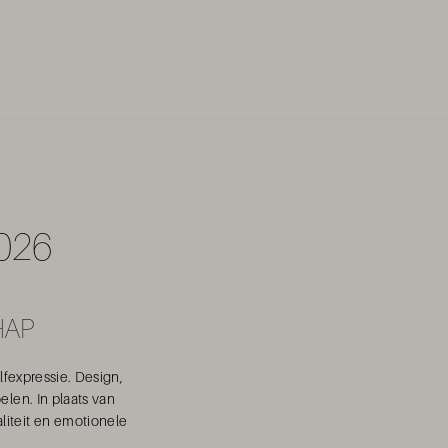
026
HAP
fexpressie. Design,
len. In plaats van
liteit en emotionele