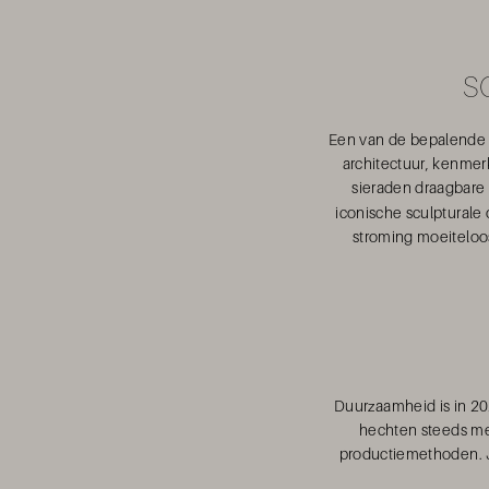
S
Een van de bepalende 
architectuur, kenmer
sieraden draagbare 
iconische sculpturale
stroming moeiteloos
Duurzaamheid is in 2
hechten steeds me
productiemethoden. J