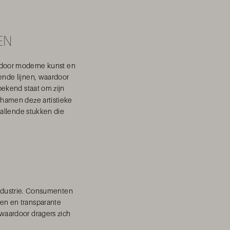
EN
 door moderne kunst en
ende lijnen, waardoor
bekend staat om zijn
chamen deze artistieke
vallende stukken die
ndustrie. Consumenten
en en transparante
waardoor dragers zich