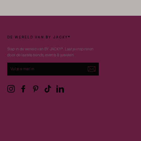
DE WERELD VAN BY JACKY®
Stap in de wereld van BY JACKY®. Laat je inspireren
door de laatste trends, events & juwelen
VUL
JE
E-
MAIL
IN
Instagram
Facebook
Pinterest
TikTok
LinkedIn