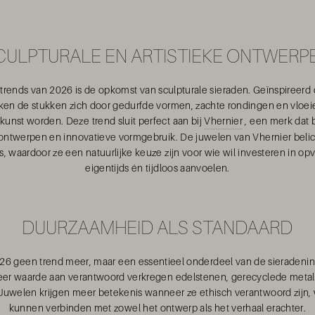
CULPTURALE EN ARTISTIEKE ONTWERP
trends van 2026 is de opkomst van sculpturale sieraden. Geïnspireerd
ken de stukken zich door gedurfde vormen, zachte rondingen en vloei
kunst worden. Deze trend sluit perfect aan bij
Vhernier
, een merk dat 
 ontwerpen en innovatieve vormgebruik. De juwelen van Vhernier beli
, waardoor ze een natuurlijke keuze zijn voor wie wil investeren in op
eigentijds én tijdloos aanvoelen.
DUURZAAMHEID ALS STANDAARD
026 geen trend meer, maar een essentieel onderdeel van de sieradeni
er waarde aan verantwoord verkregen edelstenen, gerecyclede metal
uwelen krijgen meer betekenis wanneer ze ethisch verantwoord zijn, 
kunnen verbinden met zowel het ontwerp als het verhaal erachter.