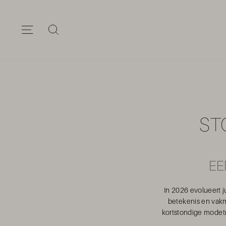
Ga
verder
SITE NAVIGATIE
ZOEKEN
ST
EE
In 2026 evolueert 
betekenis en vakm
kortstondige modetr