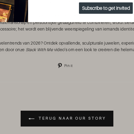
worden gemengd.
Subscribe to get invited
2026 staan in het teken van zelfvertrouwen, creativiteit en bewuste ke
 vakmanschap en persoonlijke gelaagdheid te combineren, wordt sier
cessoire; het wordt een blijvende weerspiegeling van iemands identite
uwelentrends van 2026? Ontdek opvallende, sculpturale juwelen, exper
eren door onze
Stack With Me
video's om een look te creëren die helemaa
Pin
Pin it
op
Pinterest
TERUG NAAR OUR STORY