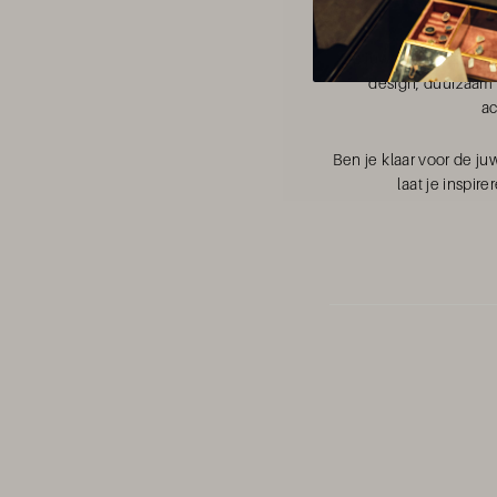
De juwelentrends van 
design, duurzaam
ac
Ben je klaar voor de j
laat je inspir