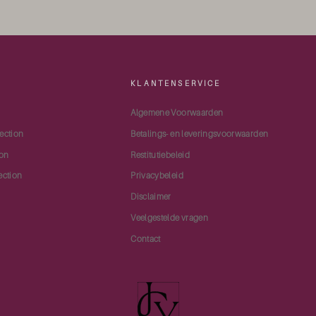
KLANTENSERVICE
Algemene Voorwaarden
ection
Betalings- en leveringsvoorwaarden
ion
Restitutiebeleid
ection
Privacybeleid
Disclaimer
Veelgestelde vragen
Contact