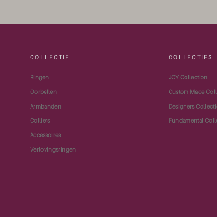
COLLECTIE
COLLECTIES
Ringen
JCY Collection
Oorbellen
Custom Made Coll
Armbanden
Designers Collect
Colliers
Fundamental Coll
Accessoires
Verlovingsringen