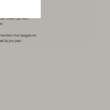
uzes. Door sculpturaal
aden meer dan een
it.
imenteer met laagjes en
l bij jou past.