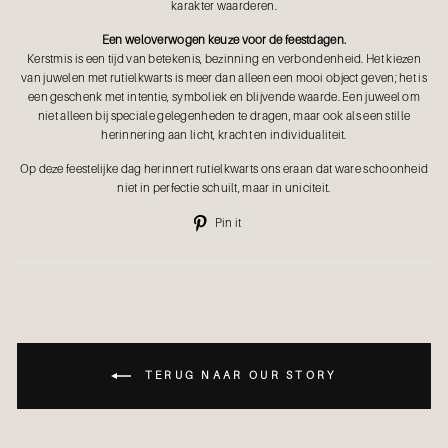
karakter waarderen.
Een weloverwogen keuze voor de feestdagen.
Kerstmis is een tijd van betekenis, bezinning en verbondenheid. Het kiezen
van juwelen met rutielkwarts is meer dan alleen een mooi object geven; het is
een geschenk met intentie, symboliek en blijvende waarde. Een juweel om
niet alleen bij speciale gelegenheden te dragen, maar ook als een stille
herinnering aan licht, kracht en individualiteit.
Op deze feestelijke dag herinnert rutielkwarts ons eraan dat ware schoonheid
niet in perfectie schuilt, maar in uniciteit.
Pin
Pin it
op
Pinterest
TERUG NAAR OUR STORY