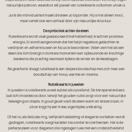
natuurlijke patroon, waardoor elk juweel van rutielkwarts volkomen uniek is.
Juist die individualiteit maakt de steen zo bijzonder. Hij is niet alleen mooi,
maar vertelt ook een verhaal door zijn natuurlijke structuur.
De symboliek achter de steen
Rutielkwarts wordt vaak geassocieerd met helderheid, kracht en positieve
energie. Er wordt aangenomen dat het helpt negatieve gedachten te
verdrijven en zelfvertrouwen en focus te bevorderen. Velen zien het als een
steen die licht brengt in donkere momenten een opbeurende en krachtige
betekenis die prachtig resoneert tijdens de winter en de feestdagen.
Als geschenk draagt rutielkwarts een diepere boodschap met zich mee: een
boodschap van hoop, warmte en intentie.
Rutielkwarts in juwelen
In juwelen is rutielkwarts zowel subtiel als opvallend. De transparante basis
laat licht moeiteloos door, terwijl het gouden rutiel zorgt voor een natuurlijke
beweging en diepte. In goud gezet voelt de steen warm en stralend aan; in
zilver krijgt hij een frisse, eigentijdse uitstraling.
Of het nu als delicate ring, verfijnde halsketting of elegante oorbellen wordt
gedragen, rutielkwarts voegt karakter toe zonder te overheersen. Het is de
perfecte steen voor diegenen die ingetogen luxe met een onderscheidend