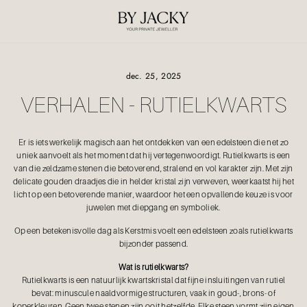
Ga
verder
dec. 25, 2025
VERHALEN - RUTIELKWARTS
Er is iets werkelijk magisch aan het ontdekken van een edelsteen die net zo
uniek aanvoelt als het moment dat hij vertegenwoordigt. Rutielkwarts is een
van die zeldzame stenen die betoverend, stralend en vol karakter zijn. Met zijn
delicate gouden draadjes die in helder kristal zijn verweven, weerkaatst hij het
licht op een betoverende manier, waardoor het een opvallende keuze is voor
juwelen met diepgang en symboliek.
Op een betekenisvolle dag als Kerstmis voelt een edelsteen zoals rutielkwarts
bijzonder passend.
Wat is rutielkwarts?
Rutielkwarts is een natuurlijk kwartskristal dat fijne insluitingen van rutiel
bevat: minuscule naaldvormige structuren, vaak in goud-, brons- of
koperkleuren. Geen twee stenen zijn ooit hetzelfde. Elke steen vormt zijn eigen