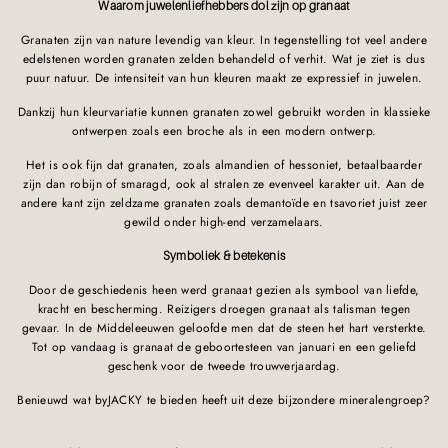
Waarom juwelenliefhebbers dol zijn op granaat
Granaten zijn van nature levendig van kleur. In tegenstelling tot veel andere
edelstenen worden granaten zelden behandeld of verhit. Wat je ziet is dus
puur natuur. De intensiteit van hun kleuren maakt ze expressief in juwelen.
Dankzij hun kleurvariatie kunnen granaten zowel gebruikt worden in klassieke
ontwerpen zoals een broche als in een modern ontwerp.
Het is ook fijn dat granaten, zoals almandien of hessoniet, betaalbaarder
zijn dan robijn of smaragd, ook al stralen ze evenveel karakter uit. Aan de
andere kant zijn zeldzame granaten zoals demantoïde en tsavoriet juist zeer
gewild onder high-end verzamelaars.
Symboliek & betekenis
Door de geschiedenis heen werd granaat gezien als symbool van liefde,
kracht en bescherming. Reizigers droegen granaat als talisman tegen
gevaar. In de Middeleeuwen geloofde men dat de steen het hart versterkte.
Tot op vandaag is granaat de geboortesteen van januari en een geliefd
geschenk voor de tweede trouwverjaardag.
Benieuwd wat byJACKY te bieden heeft uit deze bijzondere mineralengroep?