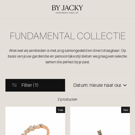
Ga
verder
FUNDAMENTAL COLLECTIE
Alles wat wij aanbieden is met zorg samengesteld en direct draagbaar.
Op
basis van jouw garderobe en persoonlijke stijl stellen we graag een selectie
samen die perfect bij je past.
SORTEER
Filter (1)
2 producten
Sale
Sale